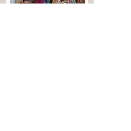
2019
Le Soir
ShootLux